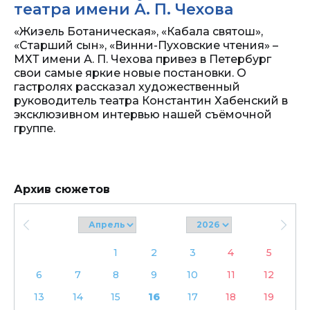
театра имени А. П. Чехова
«Жизель Ботаническая», «Кабала святош»,
«Старший сын», «Винни-Пуховские чтения» –
МХТ имени А. П. Чехова привез в Петербург
свои самые яркие новые постановки. О
гастролях рассказал художественный
руководитель театра Константин Хабенский в
эксклюзивном интервью нашей съёмочной
группе.
Архив сюжетов
1
2
3
4
5
6
7
8
9
10
11
12
13
14
15
16
17
18
19