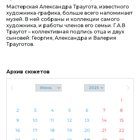
Мастерская Александра Траугота, известного
художника-графика, больше всего напоминает
музей. В ней собраны и коллекции самого
художника, и работы членов его семьи. Г.А.В
Траугот – коллективная подпись отца и двух
сыновей: Георгия, Александра и Валерия
Трауготов.
Архив сюжетов
1
2
3
4
5
6
7
8
9
10
11
12
13
14
15
16
17
18
19
20
21
22