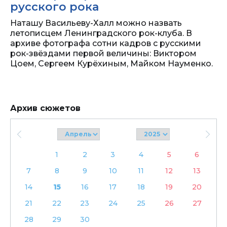
русского рока
Наташу Васильеву-Халл можно назвать
летописцем Ленинградского рок-клуба. В
архиве фотографа сотни кадров с русскими
рок-звёздами первой величины: Виктором
Цоем, Сергеем Курёхиным, Майком Науменко.
Архив сюжетов
1
2
3
4
5
6
7
8
9
10
11
12
13
14
15
16
17
18
19
20
21
22
23
24
25
26
27
28
29
30