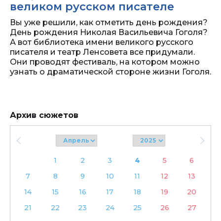
великом русском писателе
Вы уже решили, как отметить день рождения?
День рождения Николая Васильевича Гоголя?
А вот библиотека имени великого русского
писателя и театр Ленсовета все придумали.
Они проводят фестиваль, на котором можно
узнать о драматической стороне жизни Гоголя.
Архив сюжетов
1
2
3
4
5
6
7
8
9
10
11
12
13
14
15
16
17
18
19
20
21
22
23
24
25
26
27