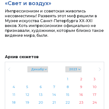
«Свет и воздух»
Импрессионизм и советская живопись
несовместимы! Развеять этот миф решили в
Музее искусства Санкт-Петербурга XX-XXI
веков. Хоть импрессионизм официально не
признавали, художники, которым близко такое
видение мира, были.
Архив сюжетов
1
2
3
4
5
6
7
8
9
10
11
12
13
14
15
16
17
18
19
20
21
22
23
24