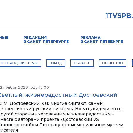
1TVSPB
НЫЕ
РЕДАКЦИЯ
РЕКЛАМА
В САНКТ-ПЕТЕРБУРГЕ
В САНКТ-ПЕТЕБУРГЕ
ЫЕ ГОРОДСКИЕ ТЕМЫ
ГОРОД
ОБЛАСТЬ
ОБЩЕСТВО
2 ноября 2023 года, 12:00
Светлый, жизнерадостный Достоевский
Ф. М. Достоевский, как многие считают, самый
депрессивный русский писатель. Но мы увидели его с
другой стороны – человечным и жизнерадостным –
вместе с авторами проекта «Достоевский VS
Станиславский» и Литературно-мемориальным музеем
исателя.