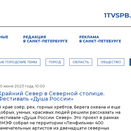
1TVSPB
НЫЕ
РЕДАКЦИЯ
РЕКЛАМА
В САНКТ-ПЕТЕРБУРГЕ
В САНКТ-ПЕТЕБУРГЕ
ЫЕ ГОРОДСКИЕ ТЕМЫ
ГОРОД
ОБЛАСТЬ
ОБЩЕСТВО
0 июня 2023 года, 10:00
Крайний Север в Северной столице.
Фестиваль «Душа России»
 крае озёр, рек, горных хребтов, берега океана и еще
добрых, умных, красивых людей решили рассказать на
фестивале «Душа России. Север». Это проект в рамках
ПМЭФ собрал на территории «Ленфильма» 400
замечательных артистов из двенадцати северных