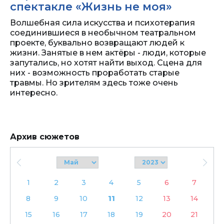
спектакле «Жизнь не моя»
Волшебная сила искусства и психотерапия
соединившиеся в необычном театральном
проекте, буквально возвращают людей к
жизни. Занятые в нем актёры - люди, которые
запутались, но хотят найти выход. Сцена для
них - возможность проработать старые
травмы. Но зрителям здесь тоже очень
интересно.
Архив сюжетов
1
2
3
4
5
6
7
8
9
10
11
12
13
14
15
16
17
18
19
20
21