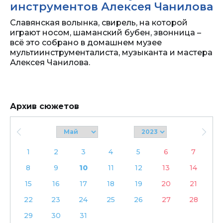
инструментов Алексея Чанилова
Славянская волынка, свирель, на которой
играют носом, шаманский бубен, звонница –
всё это собрано в домашнем музее
мультиинструменталиста, музыканта и мастера
Алексея Чанилова.
Архив сюжетов
1
2
3
4
5
6
7
8
9
10
11
12
13
14
15
16
17
18
19
20
21
22
23
24
25
26
27
28
29
30
31