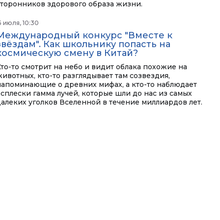
сторонников здорового образа жизни.
5 июля, 10:30
Международный конкурс "Вместе к
звёздам". Как школьнику попасть на
космическую смену в Китай?
Кто-то смотрит на небо и видит облака похожие на
животных, кто-то разглядывает там созвездия,
напоминающие о древних мифах, а кто-то наблюдает
всплески гамма лучей, которые шли до нас из самых
далеких уголков Вселенной в течение миллиардов лет.