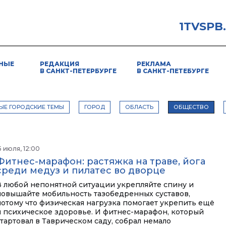
1TVSPB
НЫЕ
РЕДАКЦИЯ
РЕКЛАМА
В САНКТ-ПЕТЕРБУРГЕ
В САНКТ-ПЕТЕБУРГЕ
ЫЕ ГОРОДСКИЕ ТЕМЫ
ГОРОД
ОБЛАСТЬ
ОБЩЕСТВО
5 июля, 12:00
Фитнес-марафон: растяжка на траве, йога
среди медуз и пилатес во дворце
В любой непонятной ситуации укрепляйте спину и
повышайте мобильность тазобедренных суставов,
потому что физическая нагрузка помогает укрепить ещё
и психическое здоровье. И фитнес-марафон, который
стартовал в Таврическом саду, собрал немало