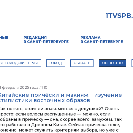
1TVSPB
НЫЕ
РЕДАКЦИЯ
РЕКЛАМА
В САНКТ-ПЕТЕРБУРГЕ
В САНКТ-ПЕТЕБУРГЕ
ЫЕ ГОРОДСКИЕ ТЕМЫ
ГОРОД
ОБЛАСТЬ
ОБЩЕСТВО
2 февраля 2025 года, 11:10
Китайские причёски и макияж – изучение
стилистики восточных образов
Как понять, стоит ли знакомиться с девушкой? Очень
просто: если волосы распущенные — можно, если
собраны в прическу — она, скорее всего, замужем. Так
это работало в Древнем Китае. Сейчас прическа тоже,
конечно, может служить критериям выбора, но уже с