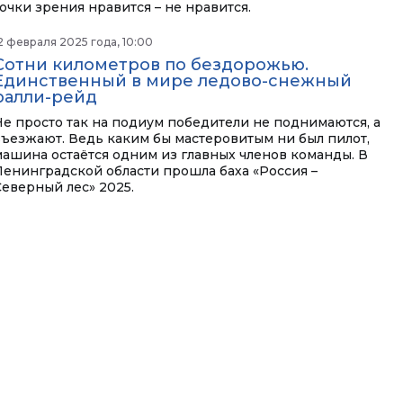
точки зрения нравится – не нравится.
2 февраля 2025 года, 10:00
Сотни километров по бездорожью.
Единственный в мире ледово-снежный
ралли-рейд
Не просто так на подиум победители не поднимаются, а
въезжают. Ведь каким бы мастеровитым ни был пилот,
машина остаётся одним из главных членов команды. В
Ленинградской области прошла баха «Россия –
Северный лес» 2025.