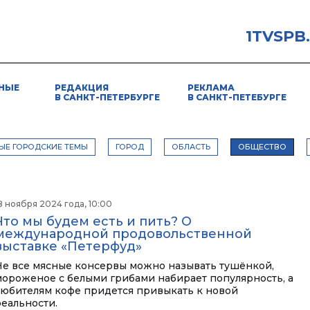
1TVSPB
НЫЕ
РЕДАКЦИЯ
РЕКЛАМА
В САНКТ-ПЕТЕРБУРГЕ
В САНКТ-ПЕТЕБУРГЕ
ЫЕ ГОРОДСКИЕ ТЕМЫ
ГОРОД
ОБЛАСТЬ
ОБЩЕСТВО
8 ноября 2024 года, 10:00
Что мы будем есть и пить? О
международной продовольственной
выставке «Петерфуд»
Не все мясные консервы можно называть тушёнкой,
мороженое с белыми грибами набирает популярность, а
любителям кофе придется привыкать к новой
реальности.