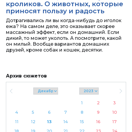
кроликов. О животных, которые
приносят пользу и радость
Дотрагивались ли вы когда-нибудь до иголок
ежа? На самом деле, это оказывает скорее
массажный эффект, если он домашний. Если
дикий, то может уколоть. А посмотрите, какой
он милый. Вообще вариантов домашних
друзей, кроме собак и кошек, десятки.
Архив сюжетов
1
2
3
4
5
6
7
8
9
10
11
12
13
14
15
16
17
18
19
20
21
22
23
24