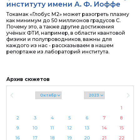
институту имени А. Ф. Иоффе
Токамак «Глобус М2» может разогреть плазму
как минимум до 50 миллионов градусов С.
Почему это, а также другие достижения
учёных ФТИ, например, в области квантовой
физики и полупроводников, важны для
каждого из нас - рассказываем в нашем
репортаже из лабораторий института.
Архив сюжетов
1
2
3
4
5
6
7
8
9
10
11
12
13
14
15
16
17
18
19
20
21
22