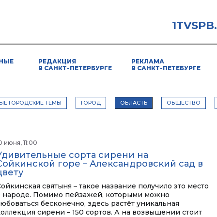
1TVSPB
НЫЕ
РЕДАКЦИЯ
РЕКЛАМА
В САНКТ-ПЕТЕРБУРГЕ
В САНКТ-ПЕТЕБУРГЕ
ЫЕ ГОРОДСКИЕ ТЕМЫ
ГОРОД
ОБЛАСТЬ
ОБЩЕСТВО
0 июня, 11:00
Удивительные сорта сирени на
Сойкинской горе – Александровский сад в
цвету
Сойкинская святыня – такое название получило это место
в народе. Помимо пейзажей, которыми можно
любоваться бесконечно, здесь растёт уникальная
коллекция сирени – 150 сортов. А на возвышении стоит