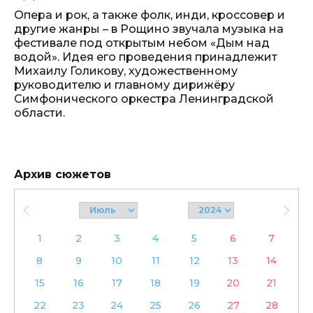
Опера и рок, а также фолк, инди, кроссовер и
другие жанры – в Рощино звучала музыка на
фестивале под открытым небом «Дым над
водой». Идея его проведения принадлежит
Михаилу Голикову, художественному
руководителю и главному дирижёру
Симфонического оркестра Ленинградской
области.
Архив сюжетов
1
2
3
4
5
6
7
8
9
10
11
12
13
14
15
16
17
18
19
20
21
22
23
24
25
26
27
28