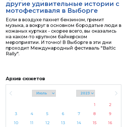
другие удивительные истории с
мотофестиваля в Выборге
Если в воздухе пахнет бензином, гремит
музыка, а вокруг в основном бородатые люди в
кожаных куртках - скорее всего, вы оказались
на каком-то крупном байкерском
мероприятии. И точно! В Выборге в эти дни
проходит Международный фестиваль "Baltic
Rally".
Архив сюжетов
1
2
3
4
5
6
7
8
9
10
11
12
13
14
15
16