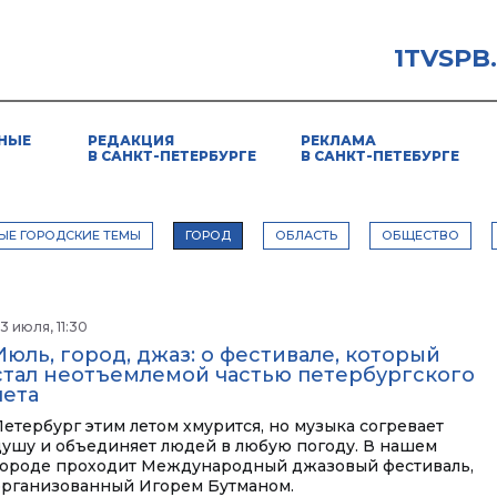
1TVSPB
НЫЕ
РЕДАКЦИЯ
РЕКЛАМА
В САНКТ-ПЕТЕРБУРГЕ
В САНКТ-ПЕТЕБУРГЕ
ЫЕ ГОРОДСКИЕ ТЕМЫ
ГОРОД
ОБЛАСТЬ
ОБЩЕСТВО
3 июля, 11:30
Июль, город, джаз: о фестивале, который
стал неотъемлемой частью петербургского
лета
Петербург этим летом хмурится, но музыка согревает
душу и объединяет людей в любую погоду. В нашем
городе проходит Международный джазовый фестиваль,
организованный Игорем Бутманом.