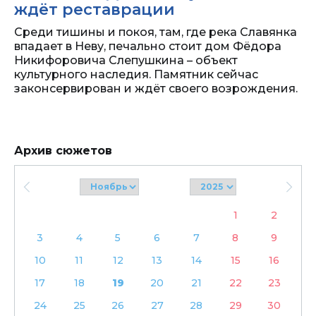
ждёт реставрации
Среди тишины и покоя, там, где река Славянка
впадает в Неву, печально стоит дом Фёдора
Никифоровича Слепушкина – объект
культурного наследия. Памятник сейчас
законсервирован и ждёт своего возрождения.
Архив сюжетов
1
2
3
4
5
6
7
8
9
10
11
12
13
14
15
16
17
18
19
20
21
22
23
24
25
26
27
28
29
30