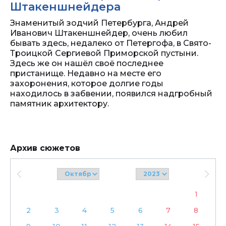
Штакеншнейдера
Знаменитый зодчий Петербурга, Андрей
Иванович Штакеншнейдер, очень любил
бывать здесь, недалеко от Петергофа, в Свято-
Троицкой Сергиевой Приморской пустыни.
Здесь же он нашёл своё последнее
пристанище. Недавно на месте его
захоронения, которое долгие годы
находилось в забвении, появился надгробный
памятник архитектору.
Архив сюжетов
1
2
3
4
5
6
7
8