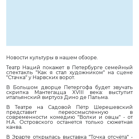
Новости культуры в нашем обзоре.
Театр Наций покажет в Петербурге семейный
спектакль "Как я стал художником" на сцене
"Стачка" у Нарвских ворот.
В Большом дворце Петергофа будет звучать
скрипка Мантегацца
XVIII
века: выступит
итальянский виртуоз Дино де Пальма.
В Театре на Садовой Пётр Шерешевский
представит переосмысленную в
современности комедию "Волки и овцы" - от
Н.А. Островского останется только сюжетная
канва.
В Эрарте открылась выставка "Точка отсчёта" -