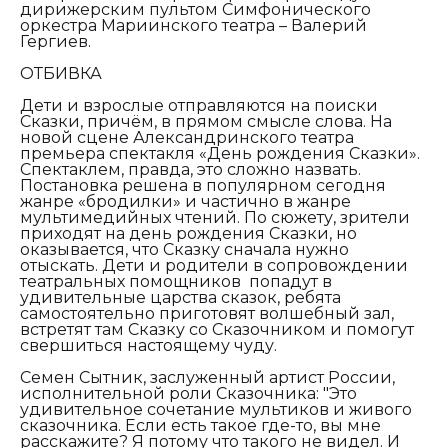
дирижерским пультом Симфонического
оркестра Мариинского театра – Валерий
Гергиев.
ОТБИВКА
Дети и взрослые отправляются на поиски
Сказки, причём, в прямом смысле слова. На
новой сцене Александринского театра
премьера спектакля «День рождения Сказки».
Спектаклем, правда, это сложно назвать.
Постановка решена в популярном сегодня
жанре «бродилки» и частично в жанре
мультимедийных чтений. По сюжету, зрители
приходят на день рождения Сказки, но
оказывается, что Сказку сначала нужно
отыскать. Дети и родители в сопровождении
театральных помощников попадут в
удивительные царства сказок, ребята
самостоятельно приготовят волшебный зал,
встретят там Сказку со Сказочником и помогут
свершиться настоящему чуду.
Семен Сытник, заслуженный артист России,
исполнительной роли Сказочника:
"Это
удивительное сочетание мультиков и живого
сказочника. Если есть такое где-то, вы мне
расскажите? Я потому что такого не видел. И