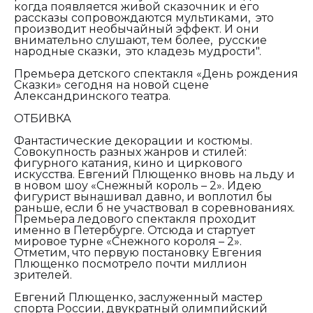
когда появляется живой сказочник и его
рассказы сопровождаются мультиками, это
производит необычайный эффект. И они
внимательно слушают, тем более,
русские
народные сказки, это кладезь мудрости".
Премьера детского спектакля «День рождения
Сказки» сегодня на новой сцене
Александринского театра.
ОТБИВКА
Фантастические декорации и костюмы.
Совокупность разных жанров и стилей:
фигурного катания, кино и циркового
искусства. Евгений Плющенко вновь на льду и
в новом шоу «Снежный король – 2». Идею
фигурист вынашивал давно, и воплотил бы
раньше, если б не участвовал в соревнованиях.
Премьера ледового спектакля проходит
именно в Петербурге. Отсюда и стартует
мировое турне «Снежного короля – 2».
Отметим, что первую постановку Евгения
Плющенко посмотрело почти миллион
зрителей.
Евгений Плющенко, заслуженный мастер
спорта России, двукратный олимпийский