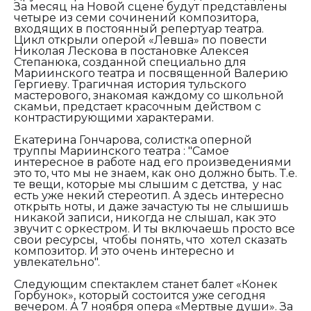
За месяц на Новой сцене будут представлены
четыре из семи сочинений композитора,
входящих в постоянный репертуар театра.
Цикл открыли оперой «Левша» по повести
Николая Лескова в постановке Алексея
Степанюка, созданной специально для
Мариинского театра и посвященной Валерию
Гергиеву. Трагичная история тульского
мастерового, знакомая каждому со школьной
скамьи, предстает красочным действом с
контрастирующими характерами.
Екатерина Гончарова, солистка оперной
труппы Мариинского театра : "Самое
интересное в работе над его произведениями
это то, что мы не знаем, как оно должно быть. Т.е.
те вещи, которые мы слышим с детства,
у нас
есть уже некий стереотип. А здесь интересно
открыть ноты, и даже зачастую ты не слышишь
никакой записи, никогда не слышал, как это
звучит с оркестром. И ты включаешь просто все
свои ресурсы, чтобы понять, что хотел сказать
композитор. И это очень интересно и
увлекательно".
Следующим спектаклем станет балет «Конек
Горбунок», который состоится уже сегодня
вечером. А 7 ноября опера «Мертвые души». За