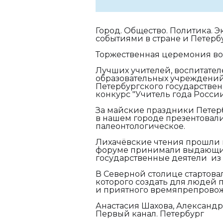
Город. Общество. Политика. 
событиями в стране и Петерб
Торжественная церемония воз
Лучших учителей, воспитател
образовательных учреждений
Петербургского государствен
конкурс "Учитель года России
За майские праздники Петерб
в нашем городе презентовали
палеонтологическое.
Лихачёвские чтения прошли в 
форуме принимали выдающие
государственные деятели из 1
В Северной столице стартова
которого создать для людей 
и приятного времяпрепрово
Анастасия Шахова, Александ
Первый канал. Петербург