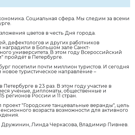
Экономика. Социальная сфера. Мы следим за всеми
урге.
ложения цветов в честь Дня города.
ей, дефектологов и других работников
 наградили в Большом зале Санкт-
ного университета.
В этом году Всероссийский
" пройдёт в Петербурге.
ург посетили почти миллион туристов. И сегодня
 новое туристическое направление –
Петербурге в 23 раз. В этом году участие в
ся учёные, дипломаты, общественные и
5 регионов России и 11 стран.
л проект "Городские танцевальные веранды", цель
пенсионного возраста возможности для активного
ждения.
р Дружинин, Линда Черкасова, Владимир Пивнев.